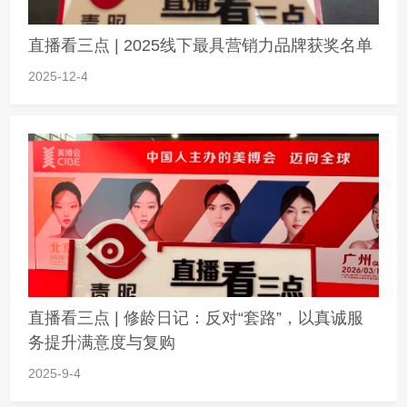
直播看三点 | 2025线下最具营销力品牌获奖名单
2025-12-4
直播看三点 | 修龄日记：反对“套路”，以真诚服
务提升满意度与复购
2025-9-4