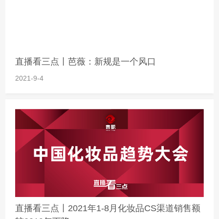
直播看三点丨拜尔斯道夫：加快数字化战略和产
品供应链环节
2021-11-6
直播看三点丨芭薇：新规是一个风口