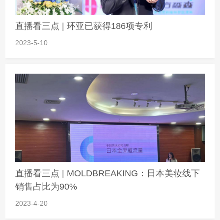
直播看三点 | 瑞德林：布局抗衰、美白多元化功
效原料
2023-5-10
直播看三点 | 环亚已获得186项专利
2023-5-10