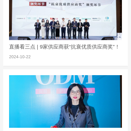
直播看三点 | 9家供应商获“抗衰优质供应商奖”！
2024-10-22