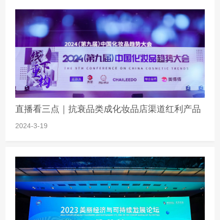
直播看三点｜抗衰品类成化妆品店渠道红利产品
2024-3-19