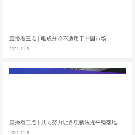
​双11直播 | 天猫今年可能不会公布双11交易数据
2021-11-10
直播看三点 | 唯成分论不适用于中国市场