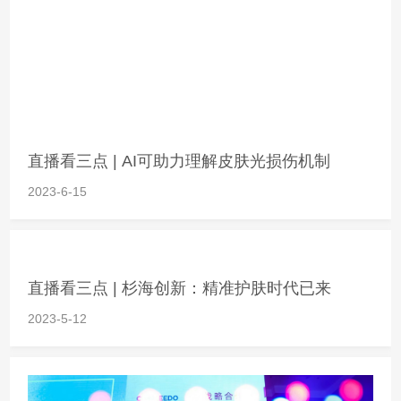
直播看三点 | 水羊股份已搭建体系化合成生物学
应用平台
2023-7-4
直播看三点 | AI可助力理解皮肤光损伤机制
2023-6-15