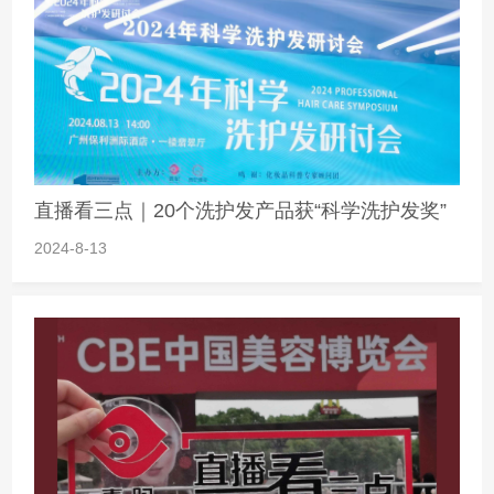
直播看三点｜20个洗护发产品获“科学洗护发奖”
2024-8-13