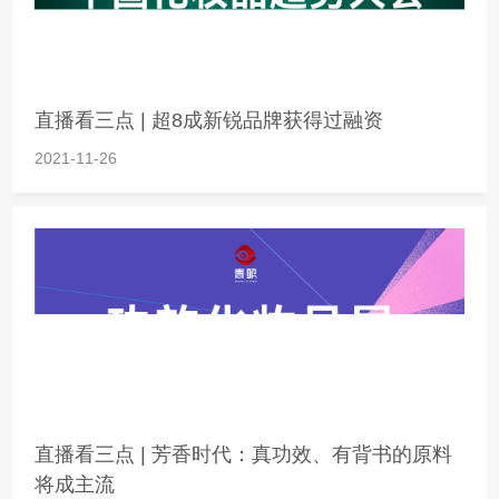
​直播看三点 | 欧敏肤：安全有效、性价比高是功
效化妆品的趋势
2022-3-8
直播看三点 | 超8成新锐品牌获得过融资