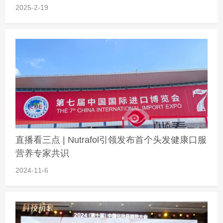
2025-2-19
直播看三点 | Nutrafol引领发布首个头发健康口服
营养专家共识
2024-11-6