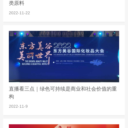
简、治愈系
2023-2-13
直播看三点｜维琪已推出4个针对油类产品的肽
类原料
2022-11-22