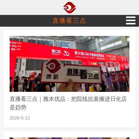
直播看三点
直播看三点｜雅木优品：把院线抗衰搬进日化店
是趋势
2026-5-12