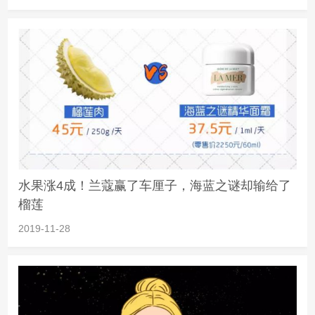
水果涨4成！兰蔻赢了车厘子，海蓝之谜却输给了
榴莲
2019-11-28